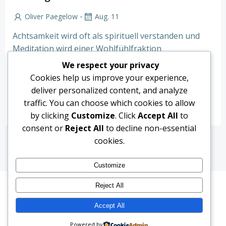
-
Oliver Paegelow
Aug. 11
Achtsamkeit wird oft als spirituell verstanden und
Meditation wird einer Wohlfühlfraktion
zugeschrieben, die nicht hart arbeiten muss. In
We respect your privacy
diesem Beitrag […]
Cookies help us improve your experience,
deliver personalized content, and analyze
read more
traffic. You can choose which cookies to allow
by clicking
Customize
. Click
Accept All
to
consent or
Reject All
to decline non-essential
cookies.
Customize
Reject All
© 2026 Oliver Paegelow. Created for free using
Accept All
WordPress and
Colibri
Powered by