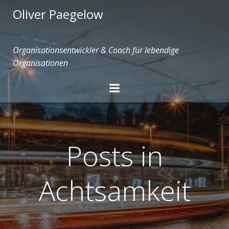
Zum
Oliver Paegelow
Inhalt
springen
Organisationsentwickler & Coach für lebendige
Organisationen
Posts in
Achtsamkeit