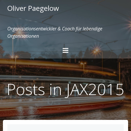
Zum
Oliver Paegelow
Inhalt
springen
Organisationsentwickler & Coach für lebendige
Organisationen
Posts in JAX2015