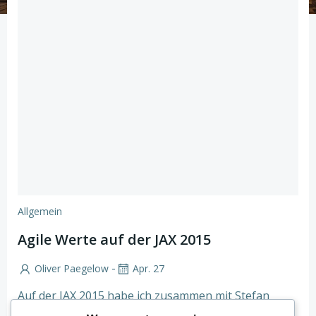
Allgemein
Agile Werte auf der JAX 2015
-
Oliver Paegelow
Apr. 27
Auf der JAX 2015 habe ich zusammen mit Stefan
Rudnitzki einen Vortrag im Rahmen des Agile Day