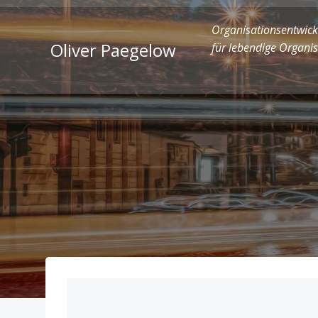
Zum
Inhalt
Organisationsentwick
springen
Oliver Paegelow
für lebendige Organi